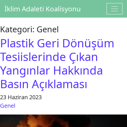
İçeriğe geç
İklim Adaleti Koalisyonu
Ana gezinti
Kategori:
Genel
Plastik Geri Dönüşüm
Tesiislerinde Çıkan
Yangınlar Hakkında
Basın Açıklaması
23 Haziran 2023
Genel