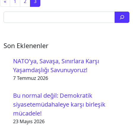
Yazı dolaşımı
«
1
2
3
Ara
Son Eklenenler
NATO’ya, Savaşa, Sınırlara Karşı
Yaşamdaşlığı Savunuyoruz!
7 Temmuz 2026
Bu normal değil: Demokratik
siyasetemüdahaleye karşı birleşik
mücadele!
23 Mayıs 2026