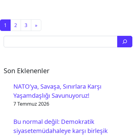
Yazı dolaşımı
1
2
3
»
Ara
Son Eklenenler
NATO’ya, Savaşa, Sınırlara Karşı
Yaşamdaşlığı Savunuyoruz!
7 Temmuz 2026
Bu normal değil: Demokratik
siyasetemüdahaleye karşı birleşik