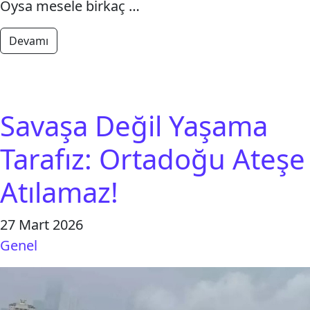
Oysa mesele birkaç …
from Sıfır atık üretim ve tüketim düzenine itiraz m
Devamı
Savaşa Değil Yaşama
Tarafız: Ortadoğu Ateşe
Atılamaz!
27 Mart 2026
Genel