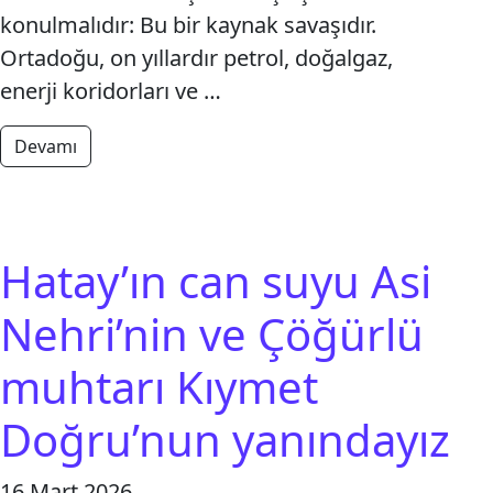
konulmalıdır: Bu bir kaynak savaşıdır.
Ortadoğu, on yıllardır petrol, doğalgaz,
enerji koridorları ve …
from Savaşa Değil Yaşama Tarafız: Ortadoğu Ateşe
Devamı
Hatay’ın can suyu Asi
Nehri’nin ve Çöğürlü
muhtarı Kıymet
Doğru’nun yanındayız
16 Mart 2026