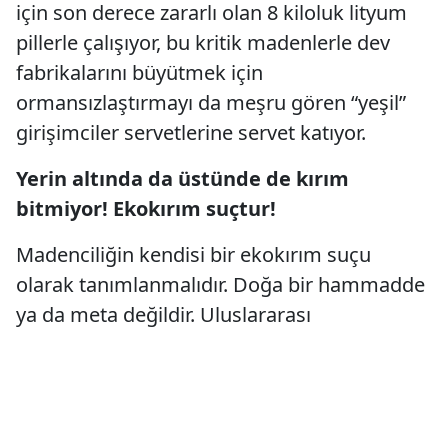
için son derece zararlı olan 8 kiloluk lityum
pillerle çalışıyor, bu kritik madenlerle dev
fabrikalarını büyütmek için
ormansızlaştırmayı da meşru gören “yeşil”
girişimciler servetlerine servet katıyor.
Yerin altında da üstünde de kırım
bitmiyor! Ekokırım suçtur!
Madenciliğin kendisi bir ekokırım suçu
olarak tanımlanmalıdır. Doğa bir hammadde
ya da meta değildir. Uluslararası
dayanışmayla İliç katliamının ve tüm
madencilik faaliyetlerinin gezegene karşı suç
olarak tanımlanması için mücadele edeceğiz.