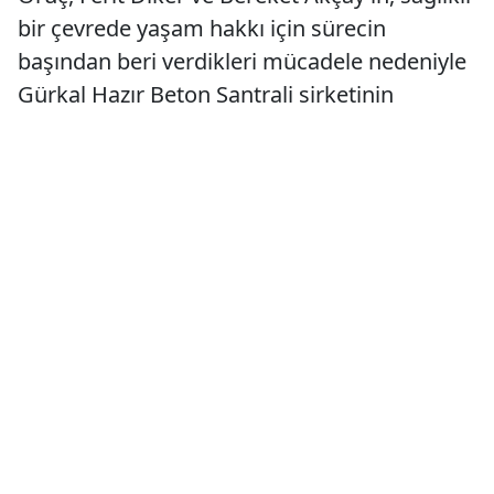
bir çevrede yaşam hakkı için sürecin
başından beri verdikleri mücadele nedeniyle
Gürkal Hazır Beton Santrali şirketinin
ortaklarınca hem telefonla hem de yollarının
kesilerek tehdit edilmesi, hakaret ve sinkaflı
küfürlere maruz kalmaları kabul edilemez.
Yaşamı yok oluşa sürükleyen bu santral ve
Hatay’da benzer koşullarda çalışan tüm
santrallerin, taş ocaklarının durdurulması ve
kaldırılması ya da yurt dışında olduğu
gibi çevreye ve insan sağlığına zarar
vermeden çalışmalarının sağlanması
gerektiğini, bunun yapılmaması durumunda
buna göz yumanların, izin verenlerin suç
işlediklerini hatırlatıyoruz.