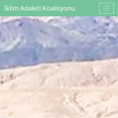
İçeriğe geç
İklim Adaleti Koalisyonu
Ana gezinti