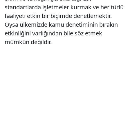
standartlarda işletmeler kurmak ve her türlü
faaliyeti etkin bir biçimde denetlemektir.
Oysa ülkemizde kamu denetiminin bırakın
etkinliğini varlığından bile söz etmek
mümkün değildir.
Yandaşları kollayan politikalar, yetersiz örgüt
yapısı, denetim elemanı sayısındaki eksiklik,
liyakatsiz atamalar ve kayırmacılık gibi
nedenlerle ortada bir denetim
mekanizmasından bahsetmek mümkün
değildir. Anti demokratik baskıcı ortam sivil
denetimi de engellemekte yaşamın her
alanında ranta dayalı; standardı düşük doğa
ve insan karşıtı uygulamalar artarak devam