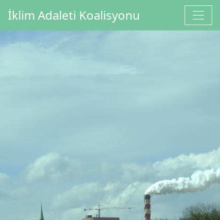
İçeriğe geç
İklim Adaleti Koalisyonu
Ana gezinti