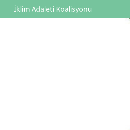
İçeriğe geç
İklim Adaleti Koalisyonu
Ana gezinti